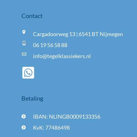
Contact
Cargadoorweg 13 | 6541 BT Nijmegen
06 19 56 58 88
info@tegelklassiekers.nl
Betaling
IBAN: NLINGB0009133356
KvK: 77486498