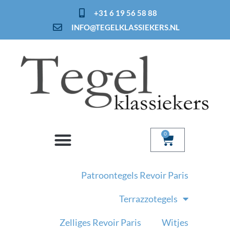
Ga
+31 6 19 56 58 88
naar
INFO@TEGELKLASSIEKERS.NL
de
inhoud
0
Winkelwage
Patroontegels Revoir Paris
Terrazzotegels
Zelliges Revoir Paris
Witjes