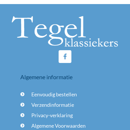
F
a
c
e
Algemene informatie
b
o
o
Eenvoudig bestellen
k
-
Verzendinformatie
f
Privacy-verklaring
Algemene Voorwaarden