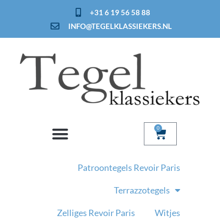
Ga
+31 6 19 56 58 88
naar
INFO@TEGELKLASSIEKERS.NL
de
inhoud
0
Winkelwage
Patroontegels Revoir Paris
Terrazzotegels
Zelliges Revoir Paris
Witjes