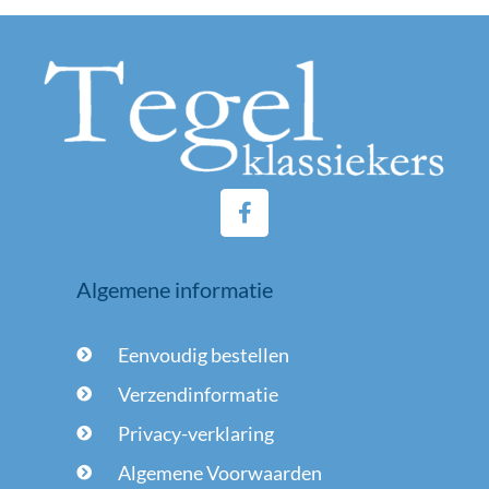
F
a
c
e
Algemene informatie
b
o
o
Eenvoudig bestellen
k
-
Verzendinformatie
f
Privacy-verklaring
Algemene Voorwaarden