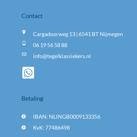
Contact
Cargadoorweg 13 | 6541 BT Nijmegen
06 19 56 58 88
info@tegelklassiekers.nl
Betaling
IBAN: NLINGB0009133356
KvK: 77486498