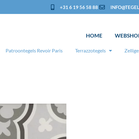
+31 6 19 56 58 88
INFO@TEGEL
HOME
WEBSHO
Patroontegels Revoir Paris
Terrazzotegels
Zellige