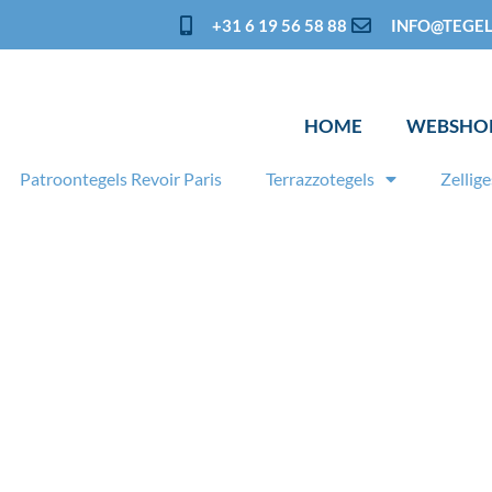
+31 6 19 56 58 88
INFO@TEGEL
HOME
WEBSHO
Patroontegels Revoir Paris
Terrazzotegels
Zellige