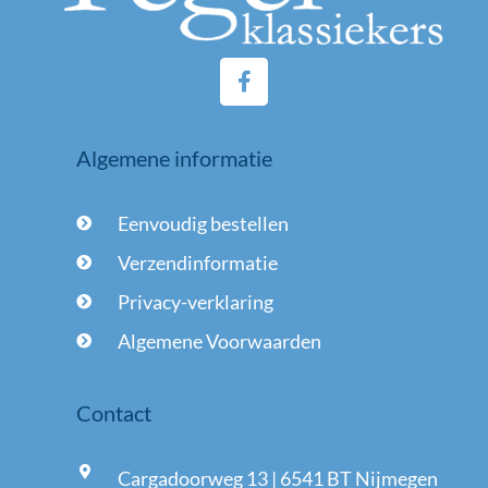
F
a
c
e
Algemene informatie
b
o
o
Eenvoudig bestellen
k
-
Verzendinformatie
f
Privacy-verklaring
Algemene Voorwaarden
Contact
Cargadoorweg 13 | 6541 BT Nijmegen