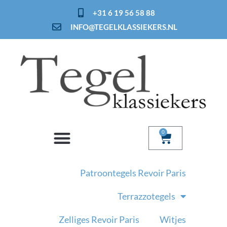
Ga
+31 6 19 56 58 88
naar
INFO@TEGELKLASSIEKERS.NL
de
inhoud
0
Winkelwage
Patroontegels Revoir Paris
Terrazzotegels
Zelliges Revoir Paris
Witjes