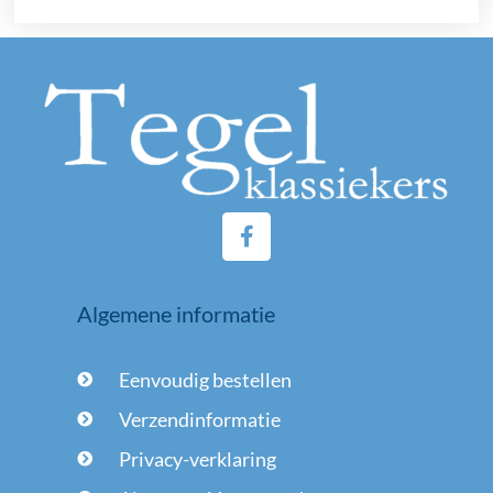
F
a
c
e
Algemene informatie
b
o
o
Eenvoudig bestellen
k
-
Verzendinformatie
f
Privacy-verklaring