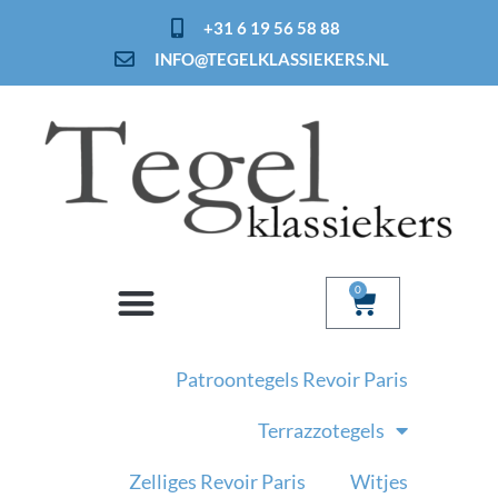
Ga
+31 6 19 56 58 88
naar
INFO@TEGELKLASSIEKERS.NL
de
inhoud
0
Winkelwage
Patroontegels Revoir Paris
Terrazzotegels
Zelliges Revoir Paris
Witjes