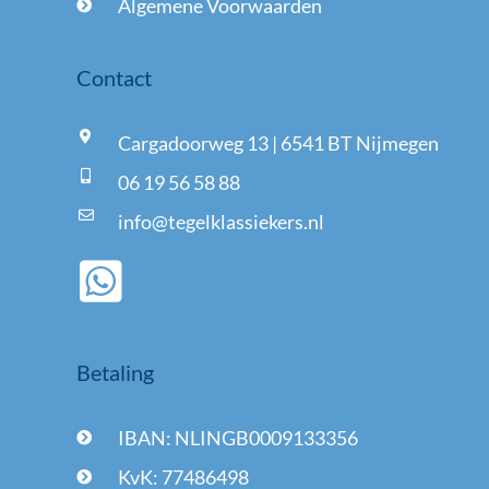
Algemene Voorwaarden
Contact
Cargadoorweg 13 | 6541 BT Nijmegen
06 19 56 58 88
info@tegelklassiekers.nl
Betaling
IBAN: NLINGB0009133356
KvK: 77486498