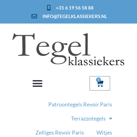
Ga
+31 6 19 56 58 88
naar
INFO@TEGELKLASSIEKERS.NL
de
inhoud
0
Winkelwage
Patroontegels Revoir Paris
Terrazzotegels
Zelliges Revoir Paris
Witjes