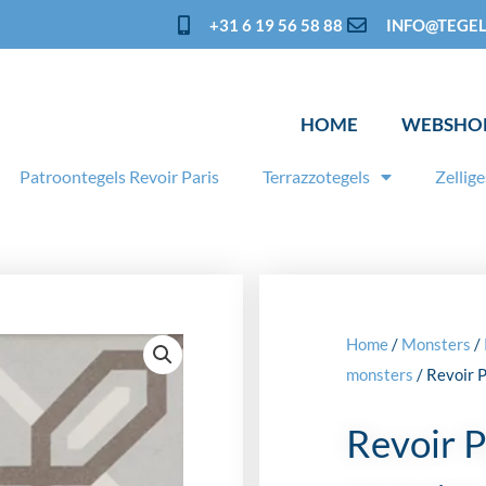
+31 6 19 56 58 88
INFO@TEGEL
HOME
WEBSHO
Patroontegels Revoir Paris
Terrazzotegels
Zellige
Home
/
Monsters
/
monsters
/ Revoir 
Revoir P