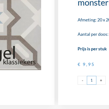
monster
Afmeting: 20 x 2
Aantal per doos:
Prijs is per stuk
€
9,95
Revoir
-
+
Paris
Liv-
monster
aantal