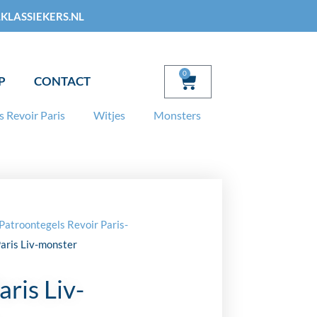
KLASSIEKERS.NL
0
Winkelwagen
P
CONTACT
s Revoir Paris
Witjes
Monsters
Patroontegels Revoir Paris-
Paris Liv-monster
aris Liv-