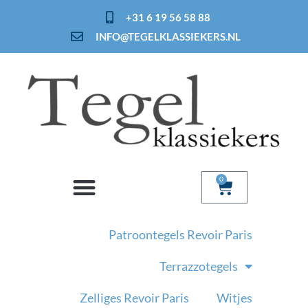
Ga
+31 6 19 56 58 88
naar
INFO@TEGELKLASSIEKERS.NL
de
inhoud
0
Winkelwage
Patroontegels Revoir Paris
Terrazzotegels
Zelliges Revoir Paris
Witjes