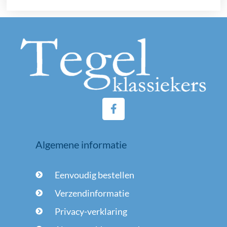
F
a
c
e
Algemene informatie
b
o
o
Eenvoudig bestellen
k
-
Verzendinformatie
f
Privacy-verklaring