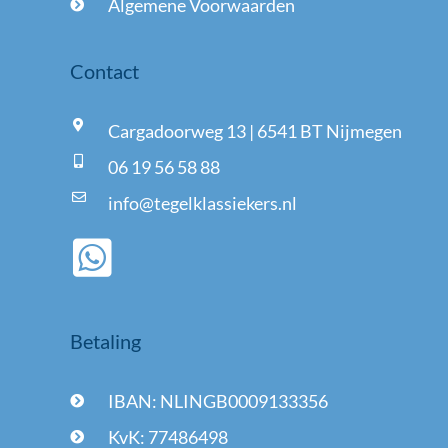
Algemene Voorwaarden
Contact
Cargadoorweg 13 | 6541 BT Nijmegen
06 19 56 58 88
info@tegelklassiekers.nl
Betaling
IBAN: NLINGB0009133356
KvK: 77486498