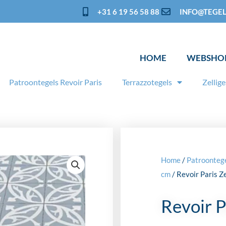
+31 6 19 56 58 88
INFO@TEGEL
HOME
WEBSHO
Patroontegels Revoir Paris
Terrazzotegels
Zellige
Home
/
Patroontege
cm
/ Revoir Paris Z
Revoir P