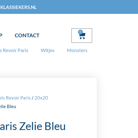
KLASSIEKERS.NL
0
Winkelwagen
P
CONTACT
s Revoir Paris
Witjes
Monsters
ls Revoir Paris
/
20x20
elie Bleu
aris Zelie Bleu