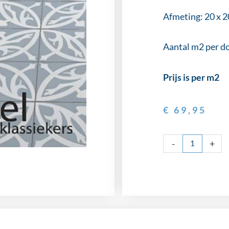
Afmeting: 20 x 2
Aantal m2 per d
Prijs is per m2
€
69,95
Revoir
-
+
Paris
Zelie
Bleu
aantal