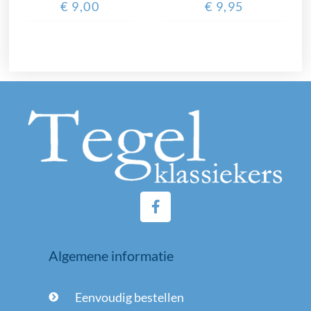
€
9,00
€
9,95
F
a
c
e
Algemene informatie
b
o
o
Eenvoudig bestellen
k