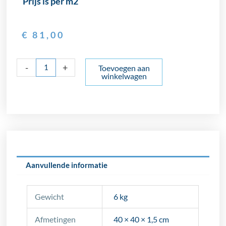
Prijs is per m2
€
81,00
Terrazzotegel
-
+
Toevoegen aan
winkelwagen
Botticino
aantal
Aanvullende informatie
Gewicht
6 kg
Afmetingen
40 × 40 × 1,5 cm