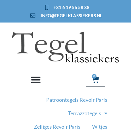
Ga
+31 6 19 56 58 88
naar
INFO@TEGELKLASSIEKERS.NL
de
inhoud
0
Winkelwage
Patroontegels Revoir Paris
Terrazzotegels
Zelliges Revoir Paris
Witjes