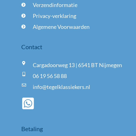
-
Verzendinformatie
f
Privacy-verklaring
Algemene Voorwaarden
Contact
Cargadoorweg 13 | 6541 BT Nijmegen
06 19 56 58 88
info@tegelklassiekers.nl
Betaling