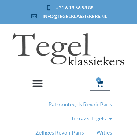
Ga
+31 6 19 56 58 88
naar
INFO@TEGELKLASSIEKERS.NL
de
inhoud
0
Winkelwage
Patroontegels Revoir Paris
Terrazzotegels
Zelliges Revoir Paris
Witjes