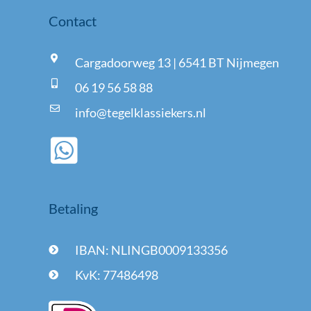
Contact
Cargadoorweg 13 | 6541 BT Nijmegen
06 19 56 58 88
info@tegelklassiekers.nl
Betaling
IBAN: NLINGB0009133356
KvK: 77486498