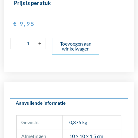
Prijs is per stuk
€
9,95
Terrazzotegel
-
+
Toevoegen aan
winkelwagen
Carrara
Tre-
monster
aantal
Aanvullende informatie
Gewicht
0,375 kg
Afmetingen
10 × 10 × 1,5 cm