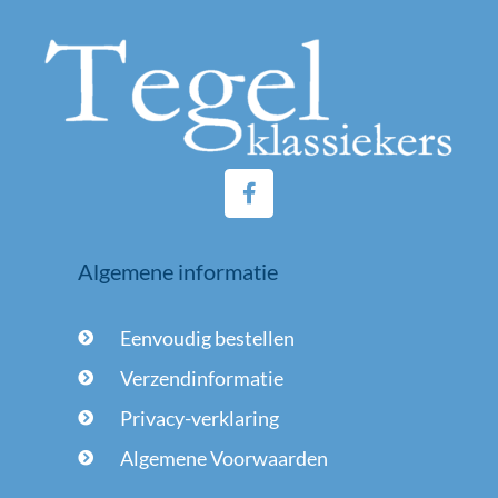
F
a
c
e
Algemene informatie
b
o
o
Eenvoudig bestellen
k
-
Verzendinformatie
f
Privacy-verklaring
Algemene Voorwaarden