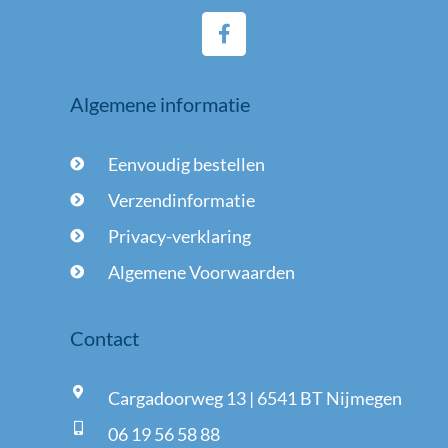
F
a
c
e
Algemene informatie
b
o
o
Eenvoudig bestellen
k
-
Verzendinformatie
f
Privacy-verklaring
Algemene Voorwaarden
Contact
Cargadoorweg 13 | 6541 BT Nijmegen
06 19 56 58 88