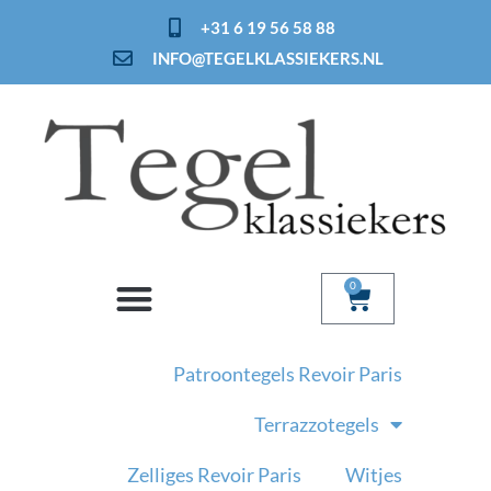
Ga
+31 6 19 56 58 88
naar
INFO@TEGELKLASSIEKERS.NL
de
inhoud
0
Winkelwage
Patroontegels Revoir Paris
Terrazzotegels
Zelliges Revoir Paris
Witjes