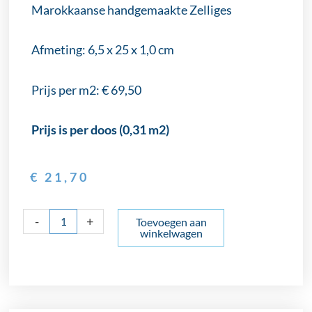
Marokkaanse handgemaakte Zelliges
Afmeting: 6,5 x 25 x 1,0 cm
Prijs per m2: € 69,50
Prijs is per doos (0,31 m2)
€
21,70
Zelliges
-
+
Toevoegen aan
winkelwagen
Revoir
Paris
Gris-
grijs
6.2x25