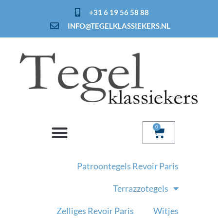
Ga
+31 6 19 56 58 88
naar
INFO@TEGELKLASSIEKERS.NL
de
inhoud
0
Winkelwage
Patroontegels Revoir Paris
Terrazzotegels
Zelliges Revoir Paris
Witjes