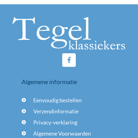
F
a
c
e
Algemene informatie
b
o
o
Eenvoudig bestellen
k
-
Verzendinformatie
f
Privacy-verklaring
Algemene Voorwaarden