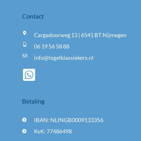
Contact
Cargadoorweg 13 | 6541 BT Nijmegen
06 19 56 58 88
info@tegelklassiekers.nl
Betaling
IBAN: NLINGB0009133356
KvK: 77486498