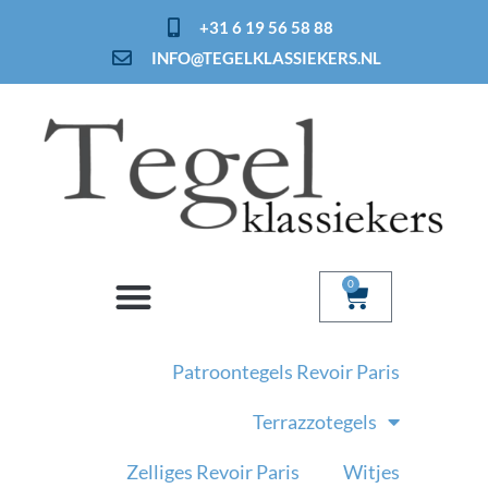
Ga
+31 6 19 56 58 88
naar
INFO@TEGELKLASSIEKERS.NL
de
inhoud
0
Winkelwage
Patroontegels Revoir Paris
Terrazzotegels
Zelliges Revoir Paris
Witjes