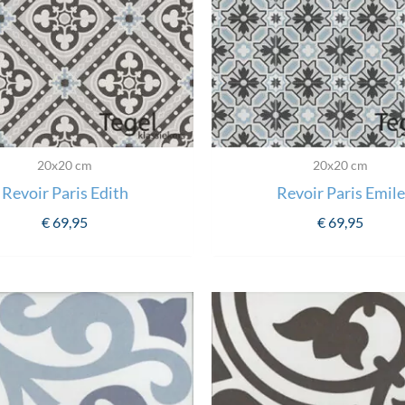
20x20 cm
20x20 cm
Revoir Paris Edith
Revoir Paris Emile
€
69,95
€
69,95