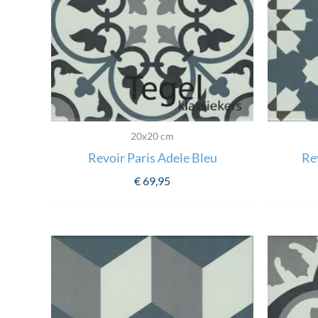
20x20 cm
Revoir Paris Adele Bleu
Re
€
69,95