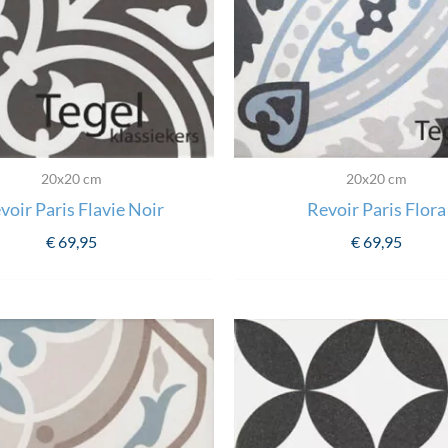
20x20 cm
20x20 cm
voir Paris Flavie Noir
Revoir Paris Flora
€
69,95
€
69,95