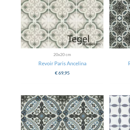
20x20 cm
Revoir Paris Ancelina
€
69,95