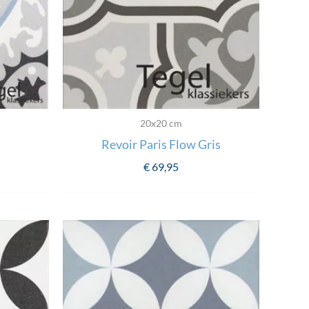
20x20 cm
Revoir Paris Flow Gris
€
69,95