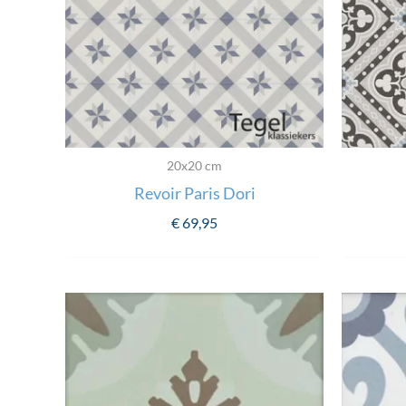
20x20 cm
Revoir Paris Dori
€
69,95