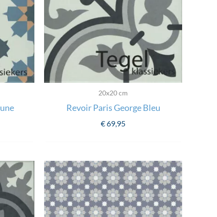
20x20 cm
aune
Revoir Paris George Bleu
€
69,95