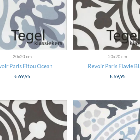
20x20 cm
20x20 cm
oir Paris Fitou Ocean
Revoir Paris Flavie B
€
69,95
€
69,95