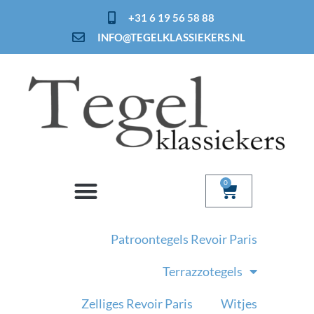
Ga
+31 6 19 56 58 88
naar
INFO@TEGELKLASSIEKERS.NL
de
inhoud
0
Winkelwage
Patroontegels Revoir Paris
Terrazzotegels
Zelliges Revoir Paris
Witjes